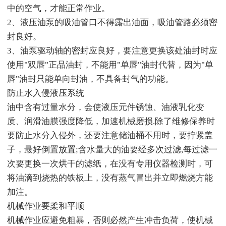
中的空气，才能正常作业。
2、液压油泵的吸油管口不得露出油面，吸油管路必须密
封良好。
3、油泵驱动轴的密封应良好，要注意更换该处油封时应
使用"双唇"正品油封，不能用"单唇"油封代替，因为"单
唇"油封只能单向封油，不具备封气的功能。
防止水入侵液压系统
油中含有过量水分，会使液压元件锈蚀、油液乳化变
质、润滑油膜强度降低，加速机械磨损.除了维修保养时
要防止水分入侵外，还要注意储油桶不用时，要拧紧盖
子，最好倒置放置;含水量大的油要经多次过滤,每过滤一
次要更换一次烘干的滤纸，在没有专用仪器检测时，可
将油滴到烧热的铁板上，没有蒸气冒出并立即燃烧方能
加注。
机械作业要柔和平顺
机械作业应避免粗暴，否则必然产生冲击负荷，使机械